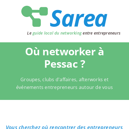
Passer
au
contenu
Le
guide local du networking
entre entrepreneurs
Où networker à
Pessac ?
Groupes, clubs d'affaires, afterworks et
événements entrepreneurs autour de vous
Vous cherchez où rencontrer des entrepreneurs