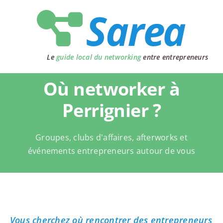
Passer
au
contenu
Le
guide local du networking
entre entrepreneurs
Où networker à
Perrignier ?
Groupes, clubs d'affaires, afterworks et
événements entrepreneurs autour de vous
Vous cherchez où rencontrer des entrepreneurs