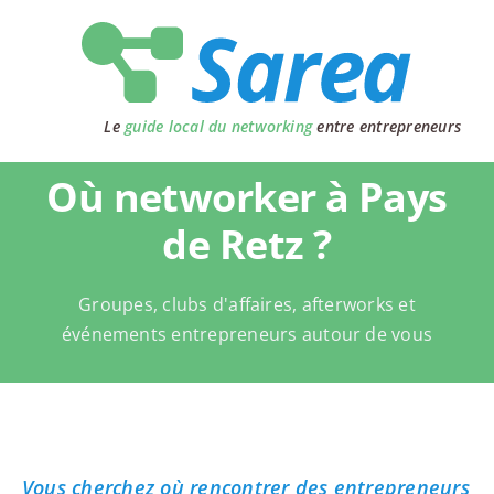
Passer
au
contenu
Le
guide local du networking
entre entrepreneurs
Où networker à Pays
de Retz ?
Groupes, clubs d'affaires, afterworks et
événements entrepreneurs autour de vous
Vous cherchez où rencontrer des entrepreneurs