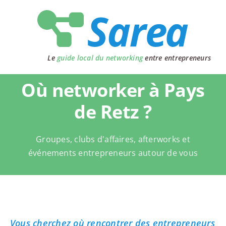
Passer
au
contenu
Le
guide local du networking
entre entrepreneurs
Où networker à Pays
de Retz ?
Groupes, clubs d'affaires, afterworks et
événements entrepreneurs autour de vous
Vous cherchez où rencontrer des entrepreneurs