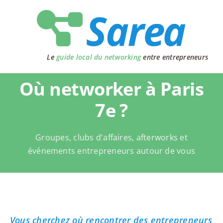
Passer
au
contenu
Le
guide local du networking
entre entrepreneurs
Où networker à Paris
7e ?
Groupes, clubs d'affaires, afterworks et
événements entrepreneurs autour de vous
Vous cherchez où rencontrer des entrepreneurs