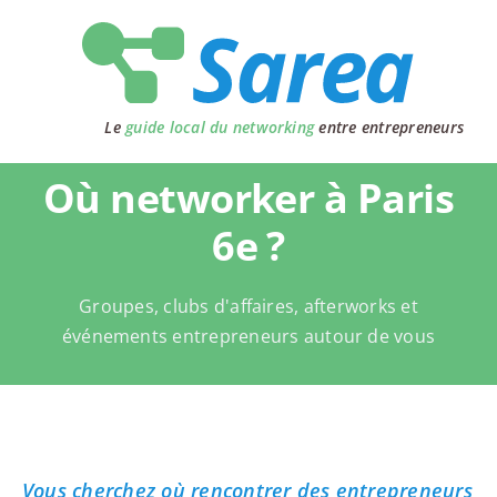
Passer
au
contenu
Le
guide local du networking
entre entrepreneurs
Où networker à Paris
6e ?
Groupes, clubs d'affaires, afterworks et
événements entrepreneurs autour de vous
Vous cherchez où rencontrer des entrepreneurs