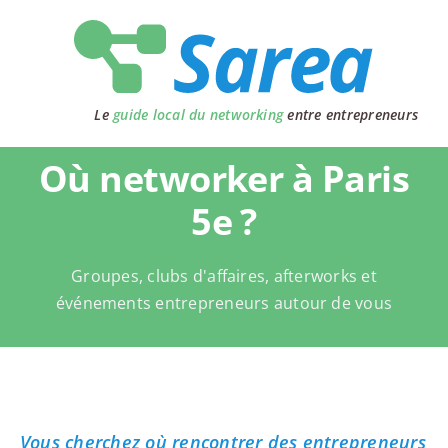
Passer
au
contenu
Le
guide local du networking
entre entrepreneurs
Où networker à Paris
5e ?
Groupes, clubs d'affaires, afterworks et
événements entrepreneurs autour de vous
Vous cherchez où rencontrer des entrepreneurs