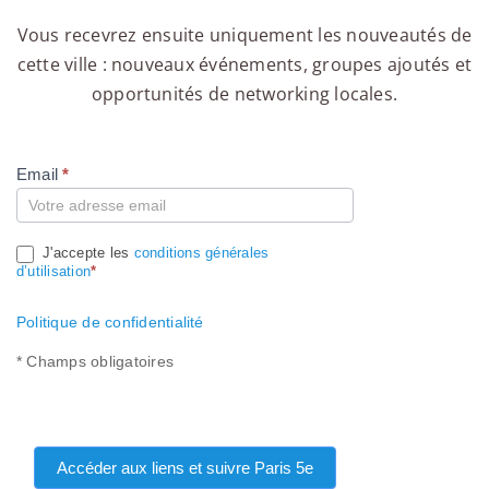
Vous recevrez ensuite uniquement les nouveautés de
cette ville : nouveaux événements, groupes ajoutés et
opportunités de networking locales.
Email
*
Compte
J'accepte les
conditions générales
d’utilisation
*
Politique de confidentialité
* Champs obligatoires
Accéder aux liens et suivre Paris 5e