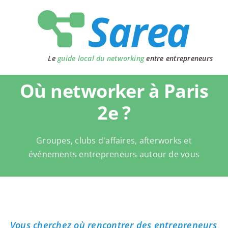
Passer
au
contenu
Le
guide local du networking
entre entrepreneurs
Où networker à Paris
2e ?
Groupes, clubs d'affaires, afterworks et
événements entrepreneurs autour de vous
Vous cherchez où rencontrer des entrepreneurs