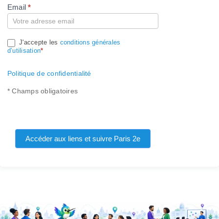
Email
*
Compte
J'accepte les
conditions générales
d’utilisation
*
Politique de confidentialité
* Champs obligatoires
Accéder aux liens et suivre Paris 2e