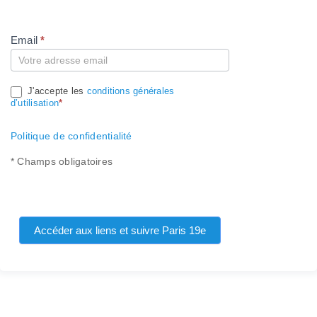
Email
*
Compte
J'accepte les
conditions générales
d’utilisation
*
Politique de confidentialité
* Champs obligatoires
Accéder aux liens et suivre Paris 19e