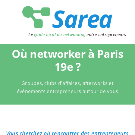
Passer
au
contenu
Le
guide local du networking
entre entrepreneurs
Où networker à Paris
19e ?
Groupes, clubs d'affaires, afterworks et
événements entrepreneurs autour de vous
Vous cherchez où rencontrer des entrepreneurs