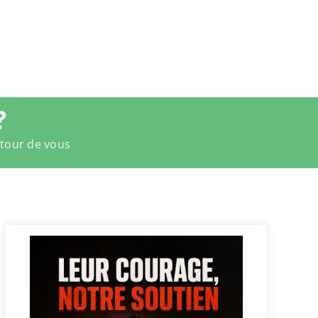
?
utour de vous