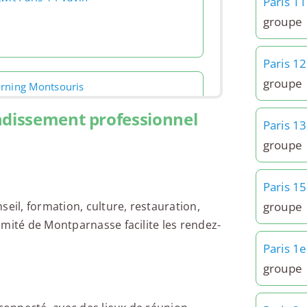
Paris 1
groupe
Paris 1
groupe
rning Montsouris
ndissement professionnel
Paris 1
groupe
o Paris 14e - Ibis Styles Alésia
Paris 1
ntparnasse
groupe
seil, formation, culture, restauration,
imité de Montparnasse facilite les rendez-
Paris 1e
jo Paris 14e - Mercure Raspail
groupe