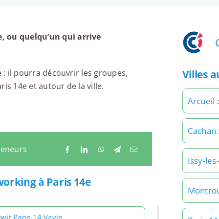
, ou quelqu’un qui arrive
Villes 
 : il pourra découvrir les groupes,
is 14e et autour de la ville.
Arcueil
:
Cachan
reneurs
Issy-le
working à Paris 14e
Montro
wit Paris 14 Vavin