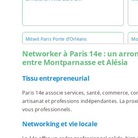
Mitwit Paris Porte d'Orléans
Mo
Networker à Paris 14e : un arro
entre Montparnasse et Alésia
Tissu entrepreneurial
Morning Paris 14
Woj
Mo
Paris 14e associe services, santé, commerce, con
artisanat et professions indépendantes. La prox
vous professionnels.
Wojo Paris 14e - Mercure Alésia
Wo
Networking et vie locale