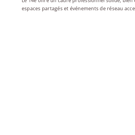
Le 14e offre un cadre professionnel solide, bien
espaces partagés et événements de réseau acces
Wojo Paris 14e - Montparnasse Gaîté