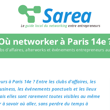
Le
guide local du networking
entre entrepreneurs
Où networker à Paris 14e 
bs d'affaires, afterworks et événements entrepreneurs a
s à Paris 14e ? Entre les clubs d’affaires, les
business, les événements ponctuels et les lieux
ais elles sont rarement toutes visibles au même
 à savoir où aller, sans perdre du temps à