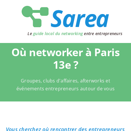
Passer
au
contenu
Le
guide local du networking
entre entrepreneurs
Où networker à Paris
13e ?
Groupes, clubs d'affaires, afterworks et
événements entrepreneurs autour de vous
Vous cherchez où rencontrer des entrepreneurs