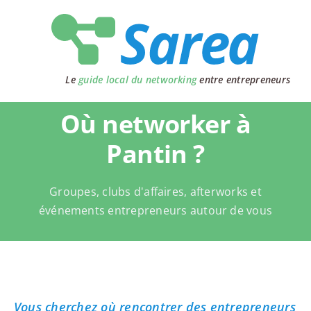
Passer
au
contenu
Le
guide local du networking
entre entrepreneurs
Où networker à
Pantin ?
Groupes, clubs d'affaires, afterworks et
événements entrepreneurs autour de vous
Vous cherchez où rencontrer des entrepreneurs