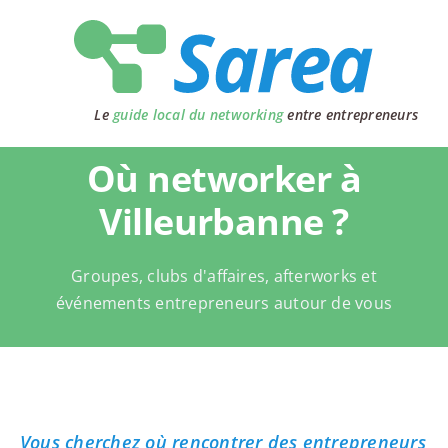
Passer
au
contenu
Le
guide local du networking
entre entrepreneurs
Où networker à
Villeurbanne ?
Groupes, clubs d'affaires, afterworks et
événements entrepreneurs autour de vous
Vous cherchez où rencontrer des entrepreneurs