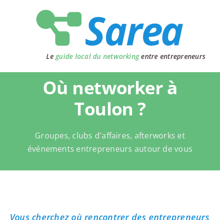
Passer
au
contenu
Le
guide local du networking
entre entrepreneurs
Où networker à
Toulon ?
Groupes, clubs d'affaires, afterworks et
événements entrepreneurs autour de vous
Vous cherchez où rencontrer des entrepreneurs