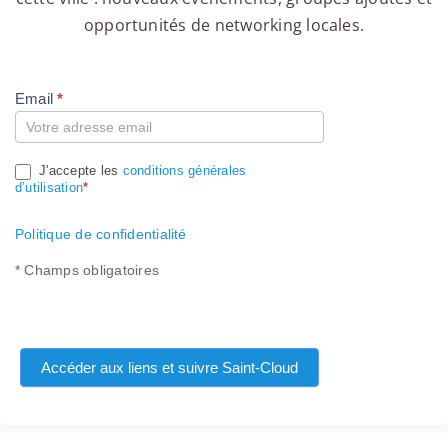
opportunités de networking locales.
Email
*
Compte
J'accepte les
conditions générales
d’utilisation
*
Politique de confidentialité
* Champs obligatoires
Accéder aux liens et suivre Saint-Cloud