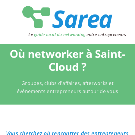
Passer
au
contenu
Le
guide local du networking
entre entrepreneurs
Où networker à Saint-
Cloud ?
Groupes, clubs d'affaires, afterworks et
événements entrepreneurs autour de vous
Vous cherchez où rencontrer des entrepreneurs