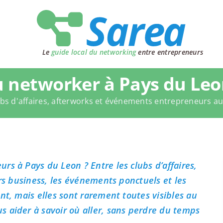
Le
guide local du networking
entre entrepreneurs
 networker à Pays du Leo
bs d'affaires, afterworks et événements entrepreneurs a
rs à Pays du Leon ? Entre les clubs d’affaires,
ers business, les événements ponctuels et les
nt, mais elles sont rarement toutes visibles au
 aider à savoir où aller, sans perdre du temps