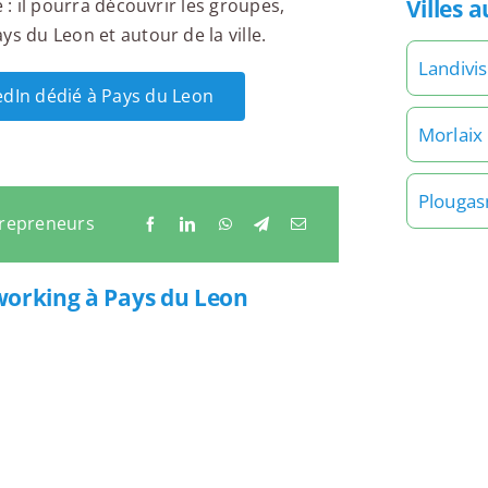
Villes 
 : il pourra découvrir les groupes,
s du Leon et autour de la ville.
Landivis
kedIn dédié à Pays du Leon
Morlaix
Plouga
trepreneurs
working à Pays du Leon