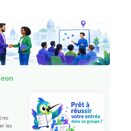
Leon
tres
er les