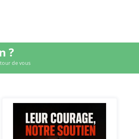
n ?
utour de vous