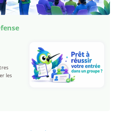
éfense
tres
er les