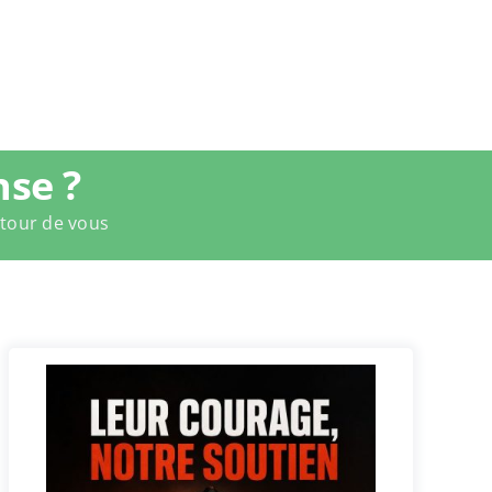
nse ?
utour de vous