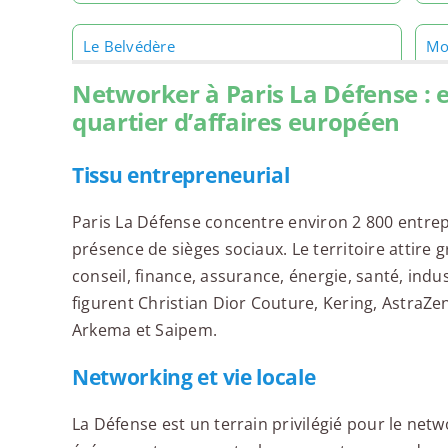
Le Belvédère
Mo
Networker à Paris La Défense : 
quartier d’affaires européen
Tissu entrepreneurial
Plug & Play
Re
Paris La Défense concentre environ 2 800 entrepr
présence de sièges sociaux. Le territoire attire 
conseil, finance, assurance, énergie, santé, indu
figurent Christian Dior Couture, Kering, AstraZen
Time Work Space
To
Arkema et Saipem.
Networking et vie locale
La Défense est un terrain privilégié pour le netw
Wellio Paris La Défense
Wo