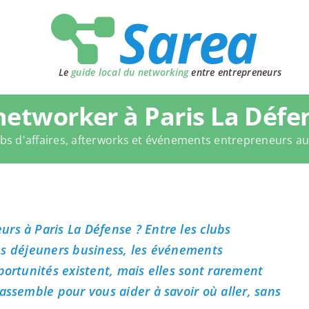
Le
guide local du networking
entre entrepreneurs
etworker à Paris La Défe
bs d'affaires, afterworks et événements entrepreneurs a
rs à Paris La Défense ? Entre les clubs
 les déjeuners business, les événements
portunités existent, mais elles sont rarement
assemble pour vous aider à savoir où aller, sans