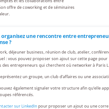
mptes et les collaborations entre
Son offre de coworking et de séminaires
aleur.
jo La Défense Mercure
 organisez une rencontre entre entrepreneur
nse ?
ork, déjeuner business, réunion de club, atelier, confér
el : vous pouvez proposer son ajout sur cette page pour l
rk & Share La Défense
 des entrepreneurs qui cherchent où networker à Paris L
eprésentez un groupe, un club d’affaires ou une associati
ouvez également signaler votre structure afin qu’elle appa
roupes référencés.
tacter sur LinkedIn
pour proposer un ajout ou une corre