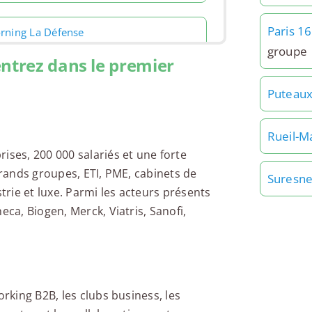
Paris 1
rning La Défense
groupe
entrez dans le premier
Puteau
gus Nanterre
Rueil-M
ises, 200 000 salariés et une forte
grands groupes, ETI, PME, cabinets de
Suresn
strie et luxe. Parmi les acteurs présents
eca, Biogen, Merck, Viatris, Sanofi,
ur Ariane
orking B2B, les clubs business, les
jo Cœur Défense