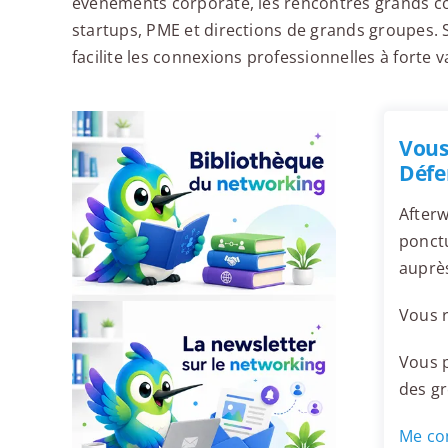
événements corporate, les rencontres grands co
startups, PME et directions de grands groupes. 
facilite les connexions professionnelles à forte v
Wojo La Défense - Mercure Grande Arche
Wo
Vous
Défe
Afterw
ponctu
Wojo Paris - MGallery Nest La Défense
Wo
auprès
Vous r
Vous p
des g
Me con