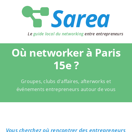
Passer
au
contenu
Le
guide local du networking
entre entrepreneurs
Où networker à Paris
15e ?
Groupes, clubs d'affaires, afterworks et
événements entrepreneurs autour de vous
Vous cherchez où rencontrer des entrepreneurs