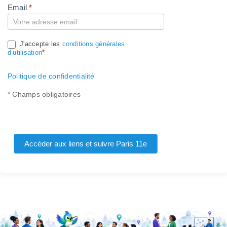
Email
*
Compte
J'accepte les
conditions générales
d’utilisation
*
Politique de confidentialité
* Champs obligatoires
Accéder aux liens et suivre Paris 11e