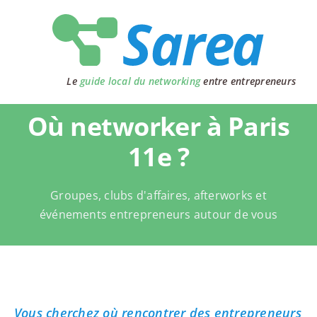
Passer
au
contenu
Le
guide local du networking
entre entrepreneurs
Où networker à Paris
11e ?
Groupes, clubs d'affaires, afterworks et
événements entrepreneurs autour de vous
Vous cherchez où rencontrer des entrepreneurs