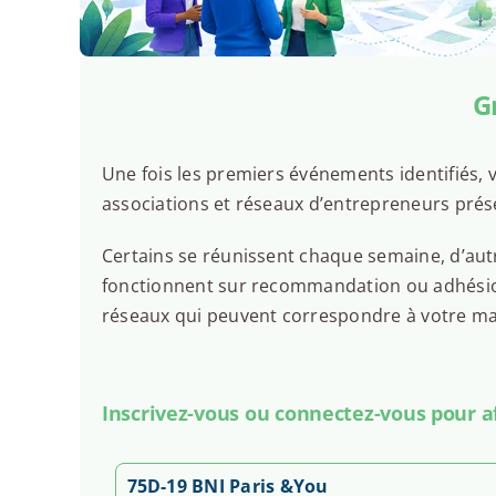
d'entreprise
Action'elles
De 10h00 à 11h30
G
Voir l'événement
Une fois les premiers événements identifiés, v
jeudi 24 septembre
associations et réseaux d’entrepreneurs prése
PARIS : Soirée Networking avec ESDP
Certains se réunissent chaque semaine, d’autr
Action'elles
fonctionnent sur recommandation ou adhésion.
De 18h30 à 21h30
réseaux qui peuvent correspondre à votre man
Voir l'événement
Inscrivez-vous ou connectez-vous pour aff
jeudi 24 septembre
Afterwork Entrepreneurs & Dirigeants
75D-19 BNI Paris &You