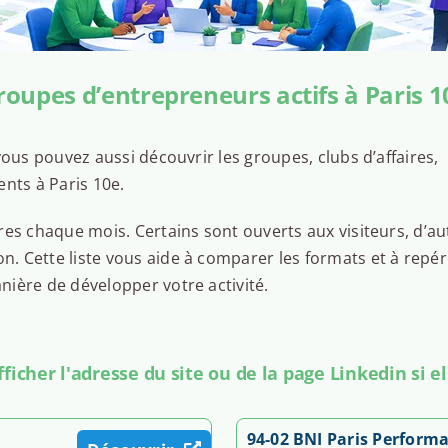
Homo Promptus
De 18h00 à 19h30
roupes d’entrepreneurs actifs à Paris 1
Voir l'événement
ous pouvez aussi découvrir les groupes, clubs d’affaires,
jeudi 24 septembre
nts à Paris 10e.
PARIS : Soirée Networking avec ESDP
es chaque mois. Certains sont ouverts aux visiteurs, d’au
Action'elles Île-de-France
 Cette liste vous aide à comparer les formats et à repér
De 18h30 à 21h30
ière de développer votre activité.
Voir l'événement
icher l'adresse du site ou de la page Linkedin si el
jeudi 15 octobre
Paris - Réunion d'information Cheffe
94-02 BNI Paris Perform