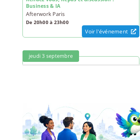
Business & IA
Afterwork Paris
De 20h00 à 23h00
Voir l'événement
jeudi 3 septembre
94-02 BNI Paris Performance
De 07h40 à 09h40
Voir la réunion
jeudi 10 septembre
Paris - Réunion d'information Cheffe