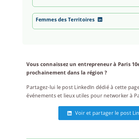
Paris
Forum des Dirigeants
De 18h30 à 21h30
Femmes des Territoires
Voir l'événement
mardi 20 octobre
Paris – Réunion d'information Porteuse de
Vous connaissez un entrepreneur à Paris 10e
projet
prochainement dans la région ?
Action'elles
De 10h00 à 11h30
Partagez-lui le post LinkedIn dédié à cette page
Voir l'événement
événements et lieux utiles pour networker à Par
Voir et partager le post Li