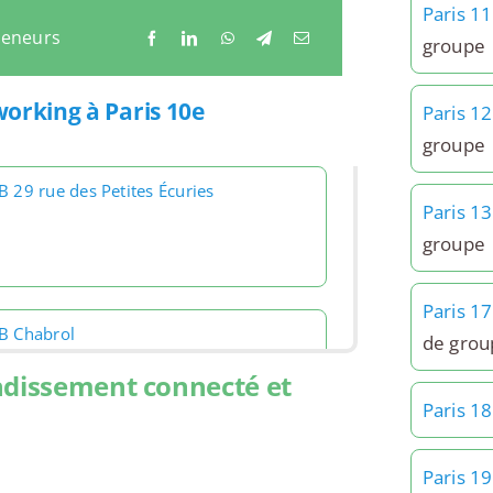
Paris 1
reneurs
groupe
working à Paris 10e
Paris 1
groupe
B 29 rue des Petites Écuries
Paris 1
groupe
Paris 1
B Chabrol
de grou
ndissement connecté et
Paris 1
Paris 1
B Faubourg Poissonnière