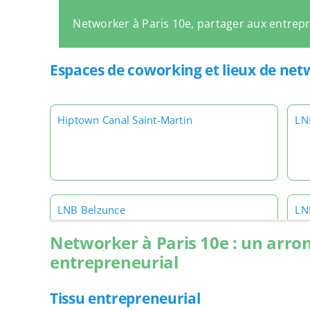
Networker à Paris 10e, partager aux entrep
Espaces de coworking et lieux de net
Hiptown Canal Saint-Martin
LN
LNB Belzunce
LN
Networker à Paris 10e : un arro
entrepreneurial
Tissu entrepreneurial
LNB Cours des Petites Écuries R+5
LN