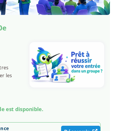
0e
tres
er les
le est disponible.
ance