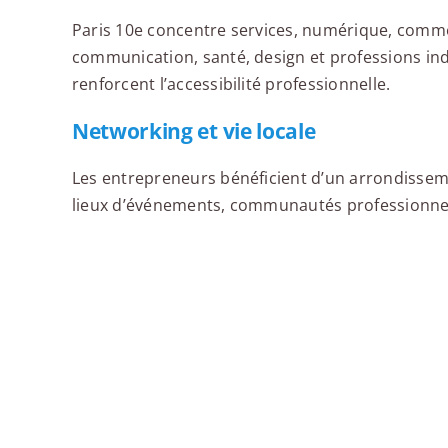
Paris 10e concentre services, numérique, commer
communication, santé, design et professions ind
renforcent l’accessibilité professionnelle.
LNB Faubourg Saint-Denis
LN
Networking et vie locale
Les entrepreneurs bénéficient d’un arrondissemen
lieux d’événements, communautés professionnell
LNB Martel
LN
LNB Petites Écuries R+6
LN