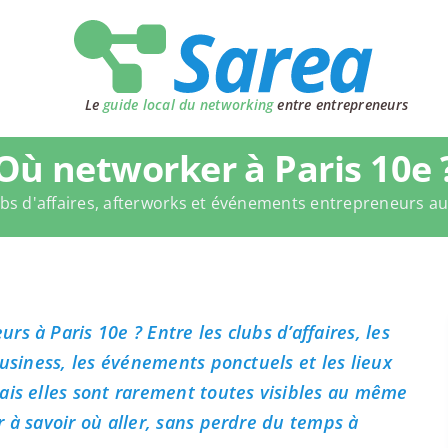
Le
guide local du networking
entre entrepreneurs
Où networker à Paris 10e 
bs d'affaires, afterworks et événements entrepreneurs a
s à Paris 10e ? Entre les clubs d’affaires, les
business, les événements ponctuels et les lieux
ais elles sont rarement toutes visibles au même
 à savoir où aller, sans perdre du temps à