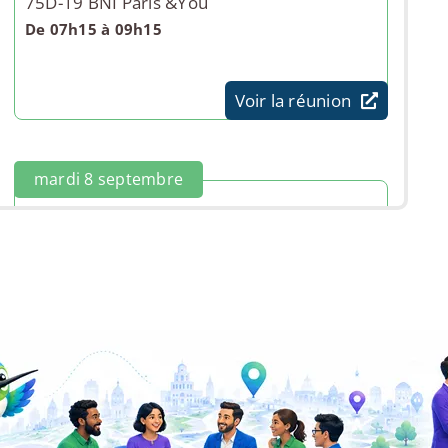
75D-19 BNI Paris &You
De 07h15 à 09h15
Voir la réunion
mardi 8 septembre
Paris – Réunion d'information Porteuse de
projet
Action'elles
De 10h00 à 11h30
Voir l'événement
jeudi 24 septembre
A.fterwork I.ntelligence Drink Paris #2