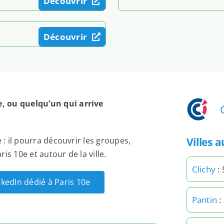
Découvrir
d'entreprise
Action'elles
De 10h00 à 11h30
Découvrir
Voir l'événement
jeudi 22 octobre
Paris - Matinale
, ou quelqu’un qui arrive
Action'elles
De 10h00 à 12h00
Villes 
 : il pourra découvrir les groupes,
Voir l'événement
is 10e et autour de la ville.
Clichy
: 
nkedIn dédié à Paris 10e
Pantin
: