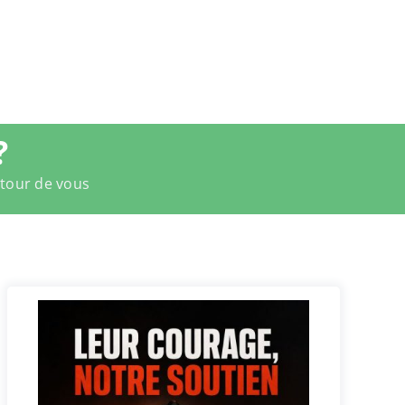
?
utour de vous