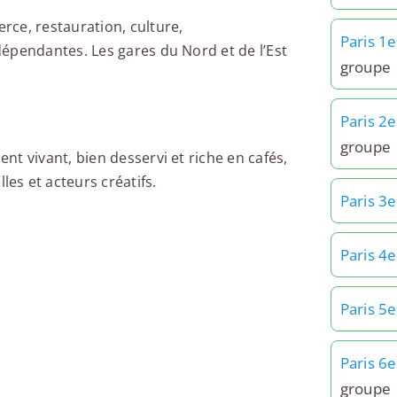
ce, restauration, culture,
Paris 1e
épendantes. Les gares du Nord et de l’Est
groupe
B Hauteville
Paris 2e
groupe
t vivant, bien desservi et riche en cafés,
es et acteurs créatifs.
Paris 3e
B Petites Écuries R+4
Paris 4e
Paris 5e
B Petits Hôtels
Paris 6e
groupe