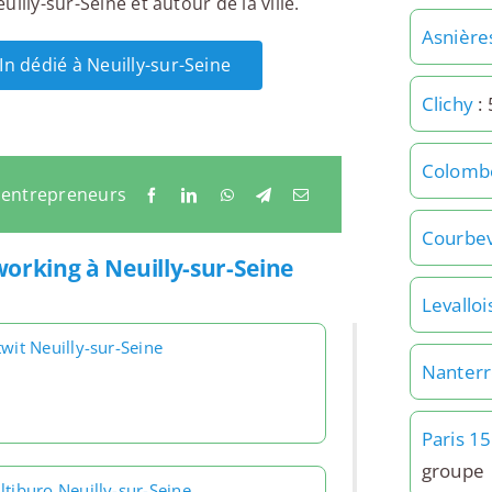
illy-sur-Seine et autour de la ville.
Asnière
In dédié à Neuilly-sur-Seine
Clichy
: 
Colomb
x entrepreneurs
Courbe
working à Neuilly-sur-Seine
Levalloi
wit Neuilly-sur-Seine
Nanter
Paris 1
groupe
ltiburo Neuilly-sur-Seine