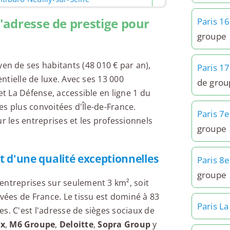
l'adresse de prestige pour
Paris 1
groupe
 de ses habitants (48 010 € par an),
Paris 1
entielle de luxe. Avec ses 13 000
de grou
et La Défense, accessible en ligne 1 du
les plus convoitées d'Île-de-France.
Paris 7e
r les entreprises et les professionnels
groupe
et d'une qualité exceptionnelles
Paris 8e
groupe
entreprises sur seulement 3 km², soit
evées de France. Le tissu est dominé à 83
Paris L
s. C'est l'adresse de sièges sociaux de
ux
,
M6 Groupe
,
Deloitte
,
Sopra Group
y