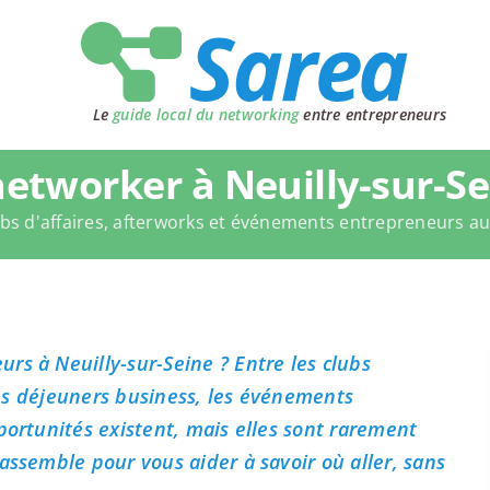
Le
guide local du networking
entre entrepreneurs
etworker à Neuilly-sur-Se
bs d'affaires, afterworks et événements entrepreneurs a
rs à Neuilly-sur-Seine ? Entre les clubs
 les déjeuners business, les événements
portunités existent, mais elles sont rarement
assemble pour vous aider à savoir où aller, sans