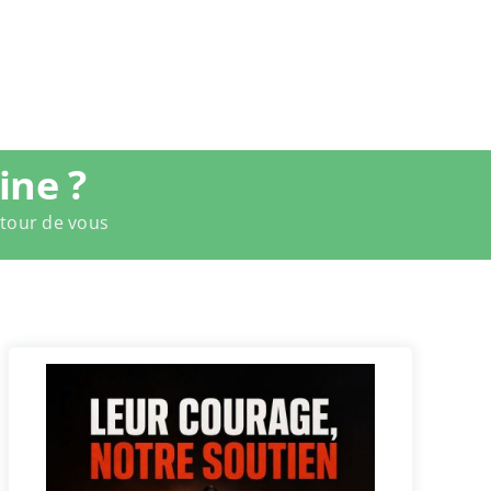
ine ?
utour de vous