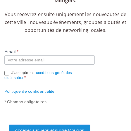
Mougins.
Vous recevrez ensuite uniquement les nouveautés de
cette ville : nouveaux événements, groupes ajoutés et
opportunités de networking locales.
Email
*
Compte
J'accepte les
conditions générales
d’utilisation
*
Politique de confidentialité
* Champs obligatoires
Accéder aux liens et suivre Mougins