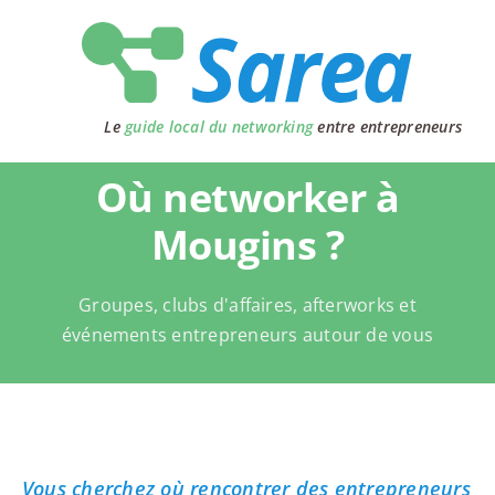
Passer
au
contenu
Le
guide local du networking
entre entrepreneurs
Où networker à
Mougins ?
Groupes, clubs d'affaires, afterworks et
événements entrepreneurs autour de vous
Vous cherchez où rencontrer des entrepreneurs