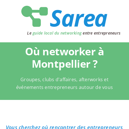
Passer
au
contenu
Le
guide local du networking
entre entrepreneurs
Où networker à
Montpellier ?
Groupes, clubs d'affaires, afterworks et
événements entrepreneurs autour de vous
Vous cherchez où rencontrer des entrepreneurs