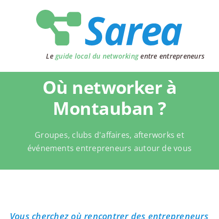
Passer
au
contenu
Le
guide local du networking
entre entrepreneurs
Où networker à
Montauban ?
Groupes, clubs d'affaires, afterworks et
événements entrepreneurs autour de vous
Vous cherchez où rencontrer des entrepreneurs