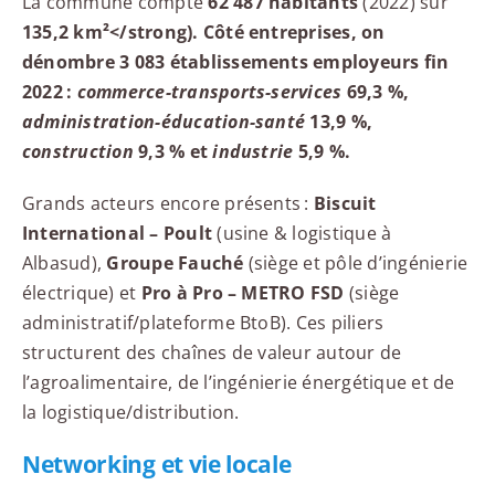
La commune compte
62 487 habitants
(2022) sur
135,2 km²</strong). Côté entreprises, on
dénombre
3 083 établissements employeurs
fin
2022 :
commerce-transports-services
69,3 %,
administration-éducation-santé
13,9 %,
construction
9,3 % et
industrie
5,9 %.
Grands acteurs encore présents :
Biscuit
International – Poult
(usine & logistique à
Albasud),
Groupe Fauché
(siège et pôle d’ingénierie
électrique) et
Pro à Pro – METRO FSD
(siège
administratif/plateforme BtoB). Ces piliers
structurent des chaînes de valeur autour de
l’agroalimentaire, de l’ingénierie énergétique et de
la logistique/distribution.
Networking et vie locale