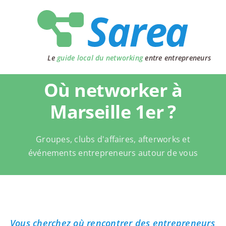
Passer
au
contenu
Le
guide local du networking
entre entrepreneurs
Où networker à
Marseille 1er ?
Groupes, clubs d'affaires, afterworks et
événements entrepreneurs autour de vous
Vous cherchez où rencontrer des entrepreneurs