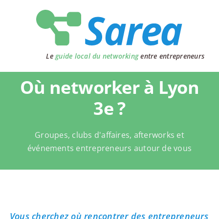
Passer
au
contenu
Le
guide local du networking
entre entrepreneurs
Où networker à Lyon
3e ?
Groupes, clubs d'affaires, afterworks et
événements entrepreneurs autour de vous
Vous cherchez où rencontrer des entrepreneurs