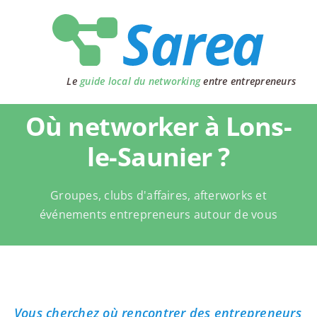
Passer
au
contenu
Le
guide local du networking
entre entrepreneurs
Où networker à Lons-
le-Saunier ?
Groupes, clubs d'affaires, afterworks et
événements entrepreneurs autour de vous
Vous cherchez où rencontrer des entrepreneurs