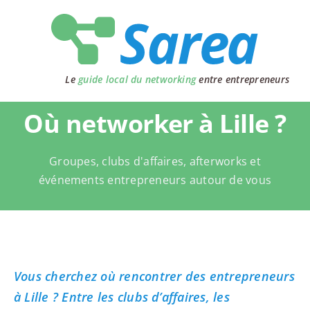
Passer
au
contenu
Le
guide local du networking
entre entrepreneurs
Où networker à Lille ?
Groupes, clubs d'affaires, afterworks et
événements entrepreneurs autour de vous
Vous cherchez où rencontrer des entrepreneurs
à Lille ? Entre les clubs d’affaires, les