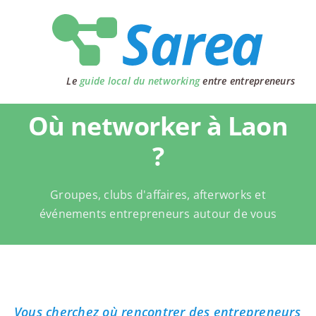
Passer
au
contenu
Le
guide local du networking
entre entrepreneurs
Où networker à Laon
?
Groupes, clubs d'affaires, afterworks et
événements entrepreneurs autour de vous
Vous cherchez où rencontrer des entrepreneurs