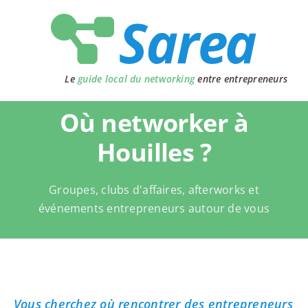
Passer
au
contenu
Le
guide local du networking
entre entrepreneurs
Où networker à
Houilles ?
Groupes, clubs d'affaires, afterworks et
événements entrepreneurs autour de vous
Vous cherchez où rencontrer des entrepreneurs