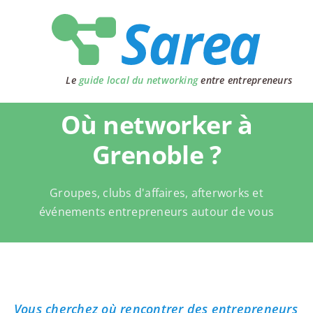
Passer
au
contenu
Le
guide local du networking
entre entrepreneurs
Où networker à
Grenoble ?
Groupes, clubs d'affaires, afterworks et
événements entrepreneurs autour de vous
Vous cherchez où rencontrer des entrepreneurs