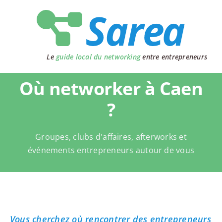
Passer
au
contenu
Le
guide local du networking
entre entrepreneurs
Où networker à Caen
?
Groupes, clubs d'affaires, afterworks et
événements entrepreneurs autour de vous
Vous cherchez où rencontrer des entrepreneurs