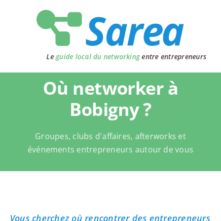
Passer
au
contenu
Le
guide local du networking
entre entrepreneurs
Où networker à
Bobigny ?
Groupes, clubs d'affaires, afterworks et
événements entrepreneurs autour de vous
Vous cherchez où rencontrer des entrepreneurs