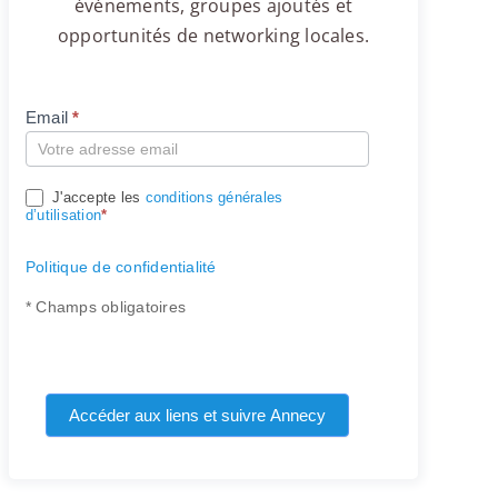
événements, groupes ajoutés et
opportunités de networking locales.
Email
*
Compte
J'accepte les
conditions générales
d’utilisation
*
Politique de confidentialité
* Champs obligatoires
Accéder aux liens et suivre Annecy