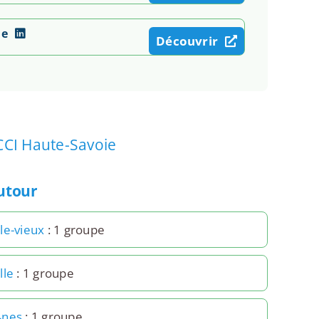
de
Découvrir
CCI Haute-Savoie
autour
le-vieux
: 1 groupe
lle
: 1 groupe
4nes
: 1 groupe