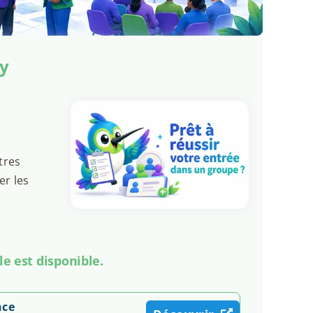
cy
tres
er les
le est disponible.
nce