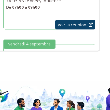
74-03 BNI Annecy Influence
De 07h00 à 09h00
Voir la réunion
vendredi 4 septembre
74-01 BNI Annecy le Lac
De 07h00 à 09h00
Voir la réunion
mardi 8 septembre
Club d'affaires Protéine Grand Annecy