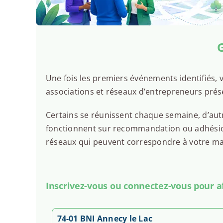
De 18h30 à 22h30
G
Voir la réunion
Une fois les premiers événements identifiés, v
mardi 8 septembre
associations et réseaux d’entrepreneurs prés
Club d'affaires Protéine Annecy
Certains se réunissent chaque semaine, d’autr
De 18h30 à 22h30
fonctionnent sur recommandation ou adhésion.
réseaux qui peuvent correspondre à votre man
Voir la réunion
Inscrivez-vous ou connectez-vous pour aff
vendredi 11 septembre
Réunion Membres avec invités
74-01 BNI Annecy le Lac