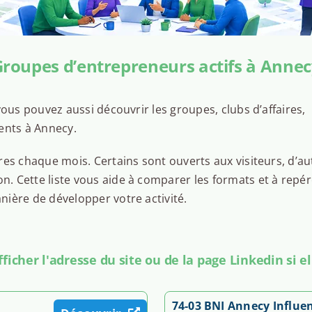
De 18h30 à 22h30
roupes d’entrepreneurs actifs à Anne
Voir la réunion
ous pouvez aussi découvrir les groupes, clubs d’affaires,
jeudi 10 septembre
ents à Annecy.
Réunion Grand Annecy Au Féminin
es chaque mois. Certains sont ouverts aux visiteurs, d’au
Club d'affaires Protéine Grand Annecy
 Cette liste vous aide à comparer les formats et à repér
De 10h30 à 14h00
ière de développer votre activité.
Voir la réunion
icher l'adresse du site ou de la page Linkedin si el
74-03 BNI Annecy Influe