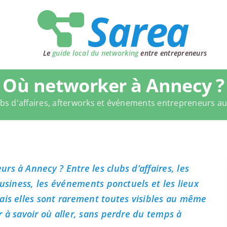
Le
guide local du networking
entre entrepreneurs
Où networker à Annecy ?
bs d'affaires, afterworks et événements entrepreneurs a
s à Annecy ? Entre les clubs d’affaires, les
business, les événements ponctuels et les lieux
ais elles sont rarement toutes visibles au même
 à savoir où aller, sans perdre du temps à