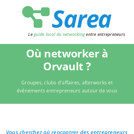
Passer
au
contenu
Le
guide local du networking
entre entrepreneurs
Où networker à
Orvault ?
Groupes, clubs d'affaires, afterworks et
événements entrepreneurs autour de vous
Vous cherchez où rencontrer des entrepreneurs