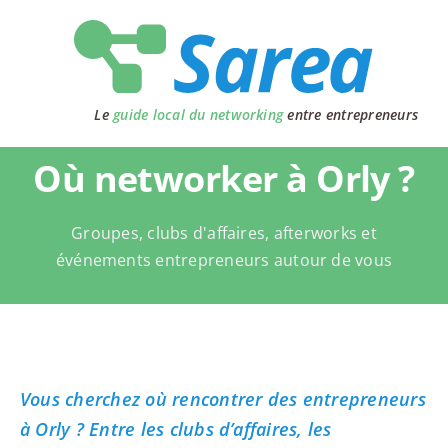
Passer
au
contenu
Le
guide local du networking
entre entrepreneurs
Où networker à Orly ?
Groupes, clubs d'affaires, afterworks et
événements entrepreneurs autour de vous
Vous cherchez où rencontrer des entrepreneurs
à Orly ? Entre les clubs d’affaires, les