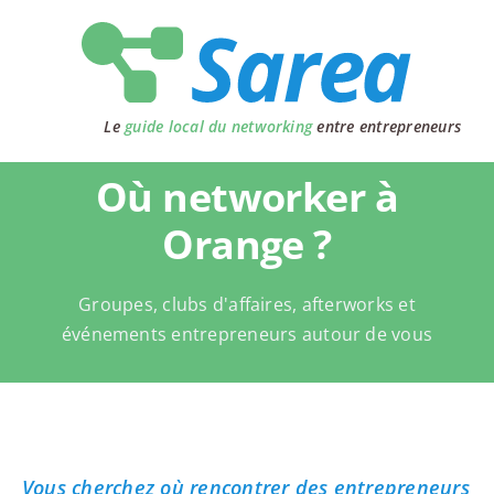
Passer
au
contenu
Le
guide local du networking
entre entrepreneurs
Où networker à
Orange ?
Groupes, clubs d'affaires, afterworks et
événements entrepreneurs autour de vous
Vous cherchez où rencontrer des entrepreneurs