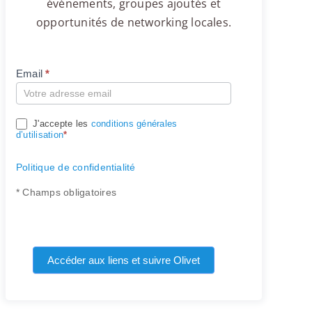
événements, groupes ajoutés et
opportunités de networking locales.
Email
*
Compte
J'accepte les
conditions générales
d’utilisation
*
Politique de confidentialité
* Champs obligatoires
Accéder aux liens et suivre Olivet