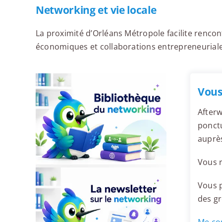
Networking et vie locale
La proximité d’Orléans Métropole facilite renc
économiques et collaborations entrepreneuriale
Vous
Afterw
ponctu
auprès
Vous r
Vous p
des g