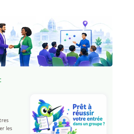
t
tres
er les