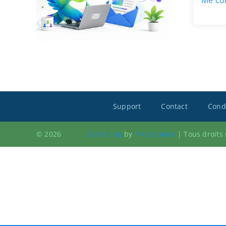
Me con
Support
Contact
Condi
© 2026
Sarea.app
by
Pixelsquare
|
Tous droits