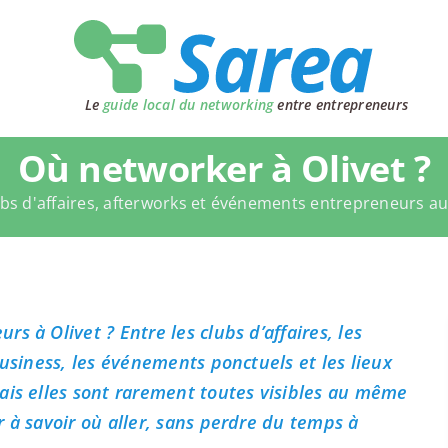
Le
guide local du networking
entre entrepreneurs
Où networker à Olivet ?
bs d'affaires, afterworks et événements entrepreneurs a
s à Olivet ? Entre les clubs d’affaires, les
business, les événements ponctuels et les lieux
ais elles sont rarement toutes visibles au même
 à savoir où aller, sans perdre du temps à