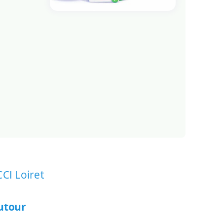
CCI Loiret
autour