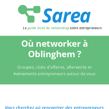
Passer
au
contenu
Le
guide local du networking
entre entrepreneurs
Où networker à
Oblinghem ?
Groupes, clubs d'affaires, afterworks et
événements entrepreneurs autour de vous
Vous cherchez où rencontrer des entrepreneurs