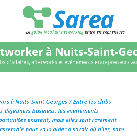
Le
guide local du networking
entre entrepreneurs
tworker à Nuits-Saint-Geo
bs d'affaires, afterworks et événements entrepreneurs a
rs à Nuits-Saint-Georges ? Entre les clubs
 les déjeuners business, les événements
portunités existent, mais elles sont rarement
assemble pour vous aider à savoir où aller, sans