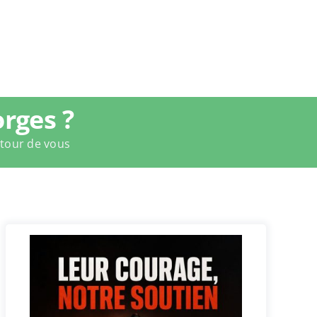
rges ?
utour de vous