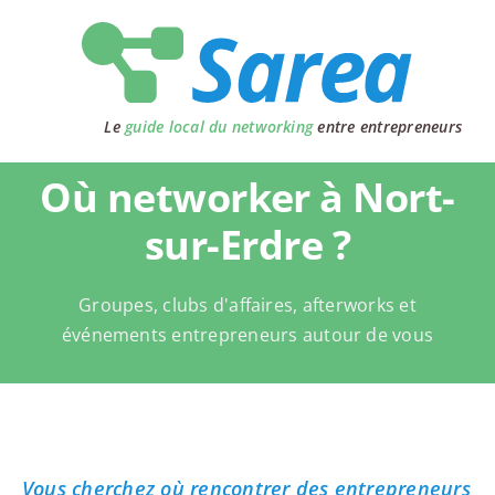
Passer
au
contenu
Le
guide local du networking
entre entrepreneurs
Où networker à Nort-
sur-Erdre ?
Groupes, clubs d'affaires, afterworks et
événements entrepreneurs autour de vous
Vous cherchez où rencontrer des entrepreneurs