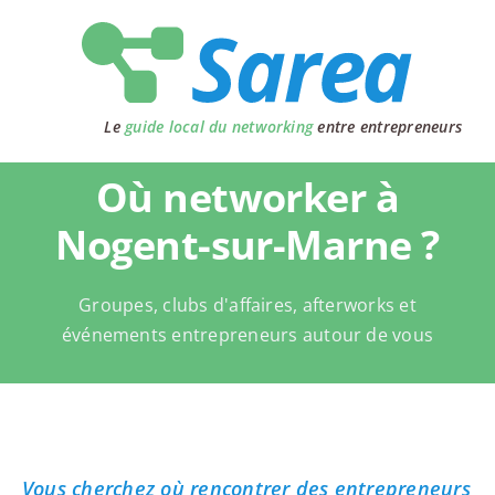
Passer
au
contenu
Le
guide local du networking
entre entrepreneurs
Où networker à
Nogent-sur-Marne ?
Groupes, clubs d'affaires, afterworks et
événements entrepreneurs autour de vous
Vous cherchez où rencontrer des entrepreneurs