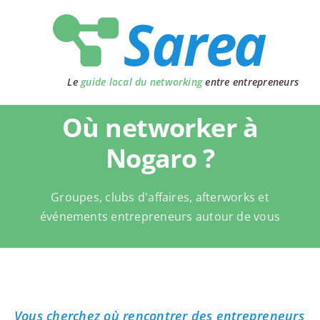
Passer
au
contenu
Le
guide local du networking
entre entrepreneurs
Où networker à
Nogaro ?
Groupes, clubs d'affaires, afterworks et
événements entrepreneurs autour de vous
Vous cherchez où rencontrer des entrepreneurs