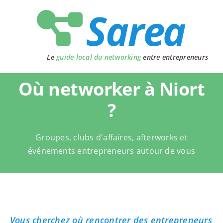
Passer
au
contenu
Le
guide local du networking
entre entrepreneurs
Où networker à Niort
?
Groupes, clubs d'affaires, afterworks et
événements entrepreneurs autour de vous
Vous cherchez où rencontrer des entrepreneurs