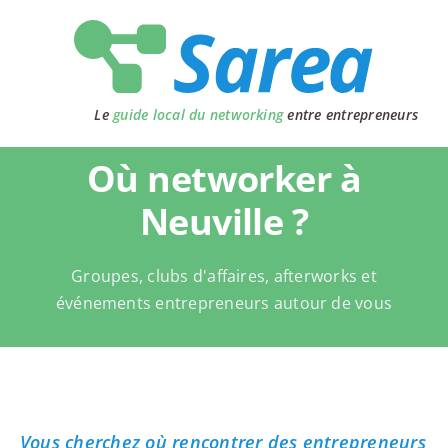
Passer
au
contenu
Le
guide local du networking
entre entrepreneurs
Où networker à
Neuville ?
Groupes, clubs d'affaires, afterworks et
événements entrepreneurs autour de vous
Vous cherchez où rencontrer des entrepreneurs