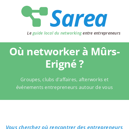
Passer
au
contenu
Le
guide local du networking
entre entrepreneurs
Où networker à Mûrs-
Erigné ?
Groupes, clubs d'affaires, afterworks et
événements entrepreneurs autour de vous
Vous cherchez où rencontrer des entrepreneurs