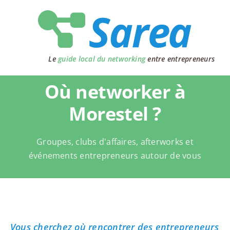
Passer
au
contenu
Le
guide local du networking
entre entrepreneurs
Où networker à
Morestel ?
Groupes, clubs d'affaires, afterworks et
événements entrepreneurs autour de vous
Vous cherchez où rencontrer des entrepreneurs