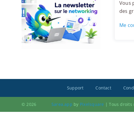
Vous p
des g
Me con
Support
Contact
Condi
© 2026
Sarea.app
by
Pixelsquare
|
Tous droits