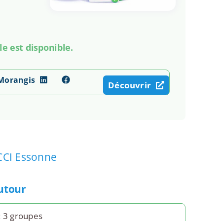
le est disponible.
 Morangis
Découvrir
CCI Essonne
autour
: 3 groupes