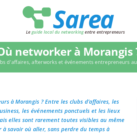
Le
guide local du networking
entre entrepreneurs
Où networker à Morangis 
bs d'affaires, afterworks et événements entrepreneurs a
s à Morangis ? Entre les clubs d’affaires, les
business, les événements ponctuels et les lieux
ais elles sont rarement toutes visibles au même
 à savoir où aller, sans perdre du temps à