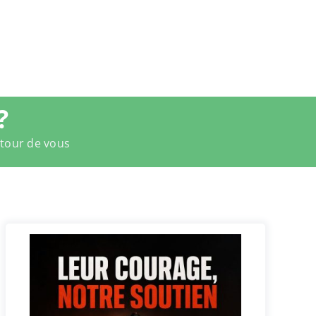
?
utour de vous