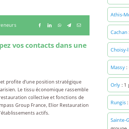
Athis-M
reneurs
Cachan
pez vos contacts dans une
Choisy-l
Massy
:
t profite d’une position stratégique
Orly
: 1
 parisien. Le tissu économique rassemble
restauration collective et fonctions de
Rungis
:
ompass Group France, Elior Restauration
’établissements actifs.
Sainte-
groupe