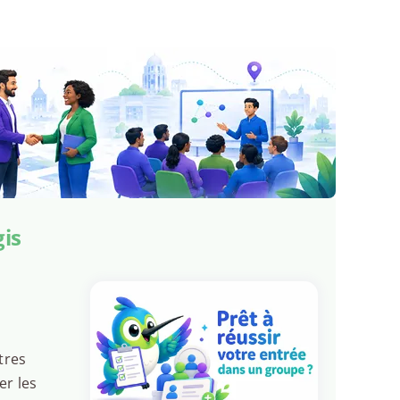
is
tres
er les