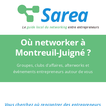
Passer
au
contenu
Le
guide local du networking
entre entrepreneurs
Où networker à
Montreuil-Juigné ?
Groupes, clubs d'affaires, afterworks et
événements entrepreneurs autour de vous
Vous cherchez où rencontrer des entrepreneurs