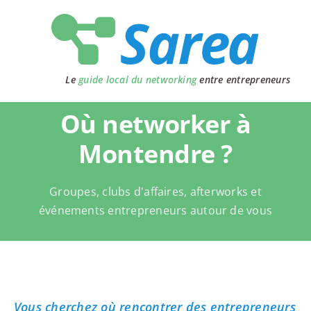
Passer
au
contenu
Le
guide local du networking
entre entrepreneurs
Où networker à
Montendre ?
Groupes, clubs d'affaires, afterworks et
événements entrepreneurs autour de vous
Vous cherchez où rencontrer des entrepreneurs